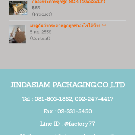
กล่องกระดาษลูกฟูก NO.4 (16x32x15")
฿65
(Product)
มาดูกันว่ากระดาษลูกฟูกทำอะไรได้บ้าง ^^
5 พ.ย. 2558
(Content)
JINDASIAM PACKAGING.CO.,LTD
Tel :
081-803-1862
,
092-247-4417
Fax : 02-331-5450
Line ID : @factory77