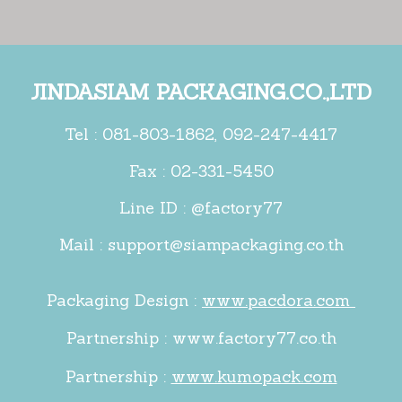
JINDASIAM PACKAGING.CO.,LTD
Tel :
081-803-1862
,
092-247-4417
Fax : 02-331-5450
Line ID : @factory77
Mail :
support@siampackaging.co.th
Packaging Design :
www.pacdora.com
Partnership :
www.factory77.co.th
Partnership :
www.kumopack.com