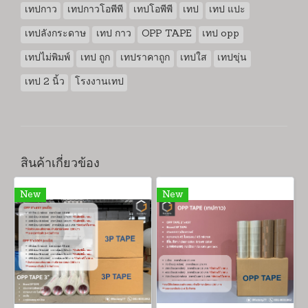
เทปกาว
เทปกาวโอพีพี
เทปโอพีพี
เทป
เทป แปะ
เทปลังกระดาษ
เทป กาว
OPP TAPE
เทป opp
เทปไม่พิมพ์
เทป ถูก
เทปราคาถูก
เทปใส
เทปขุ่น
เทป 2 นิ้ว
โรงงานเทป
สินค้าเกี่ยวข้อง
New
New