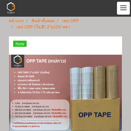
หน้าแรก
สินค้าทั้งหมด
เทป OPP
เทป OPP (ใส,สี) 2"x100 หลา
New