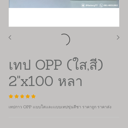
เทป OPP (ใส,สี)
2"x100 หลา
เทปกาว OPP เเบบใสเเละเเบบเทปขุ่นสีชา ราคาถูก ราคาส่ง