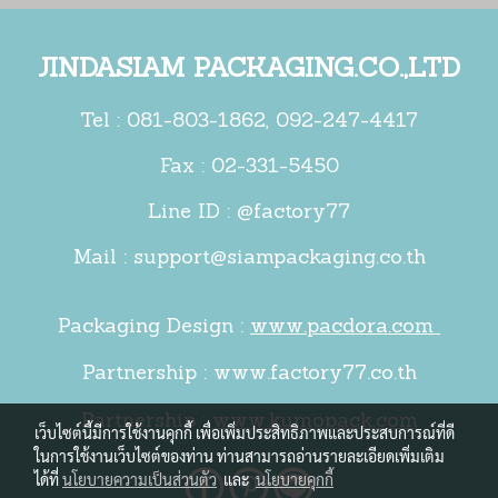
JINDASIAM PACKAGING.CO.,LTD
Tel :
081-803-1862
,
092-247-4417
Fax : 02-331-5450
Line ID : @factory77
Mail :
support@siampackaging.co.th
Packaging Design :
www.pacdora.com
Partnership :
www.factory77.co.th
Partnership :
www.kumopack.com
เว็บไซต์นี้มีการใช้งานคุกกี้ เพื่อเพิ่มประสิทธิภาพและประสบการณ์ที่ดี
ในการใช้งานเว็บไซต์ของท่าน ท่านสามารถอ่านรายละเอียดเพิ่มเติม
ได้ที่
นโยบายความเป็นส่วนตัว
และ
นโยบายคุกกี้