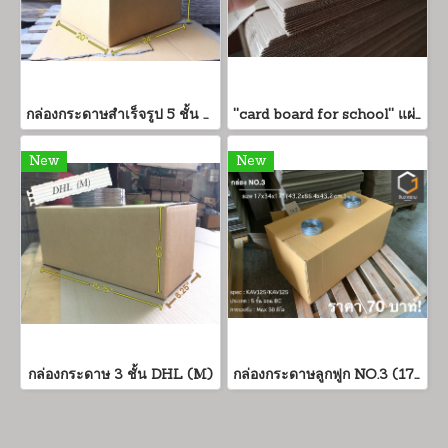
กล่องกระดาษสำเร็จรูป 5 ชั้น TV20" สเปคส่งออก แกรมเเข็ง
''card board for school'' แผ่นกระดาษลูกฟูกเพื่องานดีไซน์
New
New
กล่องกระดาษ 3 ชั้น DHL (M)
กล่องกระดาษลูกฟูก NO.3 (17x34x17")