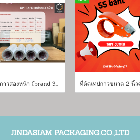
New
เทปกาวสองหน้า (brand 3P tape)
JINDASIAM PACKAGING.CO.,LTD