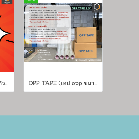
New
ที่ตัดเทปกาวขนาด 2 นิ้วตัวมาตรฐานราคาถูก!! (สีเเดง)
OPP TAPE (เทป opp ขนาด 2.5 นิ้ว)