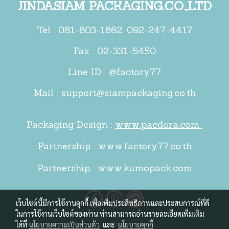
JINDASIAM PACKAGING.CO.,LTD
Tel :
081-803-1862
,
092-247-4417
Fax : 02-331-5450
Line ID : @factory77
Mail :
support@siampackaging.co.th
Packaging Design :
www.pacdora.com
Partnership :
www.factory77.co.th
Partnership :
www.kumopack.com
เว็บไซต์นี้มีการใช้งานคุกกี้ เพื่อเพิ่มประสิทธิภาพและประสบการณ์ที่ดี
ในการใช้งานเว็บไซต์ของท่าน ท่านสามารถอ่านรายละเอียดเพิ่มเติม
ได้ที่
นโยบายความเป็นส่วนตัว
และ
นโยบายคุกกี้