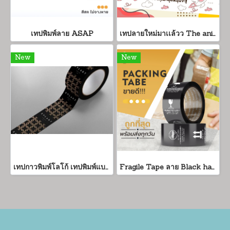
เทปพิมพ์ลาย ASAP
เทปลายใหม่มาเเล้วว The animal gang น้องน่ารักมากก (1 เเพค 6 ม้วน)
New
New
เทปกาวพิมพ์โลโก้ เทปพิมพ์แบรนด์ราคาถูก ขั้นต่ำเพียง 300 ม้วน
Fragile Tape ลาย Black handle