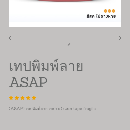
เทปพิมพ์ลาย
ASAP
(ASAP) เทปพิมพ์ลาย เทประวังแตก tape fragile