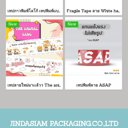
เทปกาวพิมพ์โลโก้ เทปพิมพ์แบรนด์ราคาถูก ขั้นต่ำเพียง 300 ม้วน
Fragile Tape ลาย White handle
New
New
เทปลายใหม่มาเเล้วว The animal gang น้องน่ารักมากก (1 เเพค 6 ม้วน)
เทปพิมพ์ลาย ASAP
JINDASIAM PACKAGING.CO.,LTD