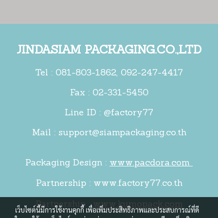
JINDASIAM PACKAGING.CO.,LTD
Tel :
081-803-1862
,
092-247-4417
Fax : 02-331-5450
Line ID : @factory77
Mail :
support@siampackaging.co.th
Packaging Design :
www.pacdora.com
Partnership :
www.factory77.co.th
Partnership :
www.kumopack.com
เว็บไซต์นี้มีการใช้งานคุกกี้ เพื่อเพิ่มประสิทธิภาพและประสบการณ์ที่ดี