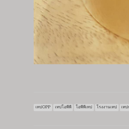
เทปOPP
เทปโอพีพี
โอพีพีเทป
โรงงานเทป
เทป