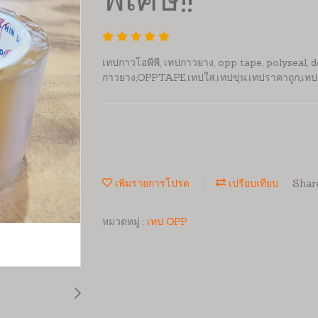
พิเศษ!!
เทปกาวโอพีพี, เทปกาวยาง, opp tape, polyseal, d
กาวยาง,OPPTAPE,เทปใส,เทปขุ่น,เทปราคาถูก,เทป
เพิ่มรายการโปรด
เปรียบเทียบ
Shar
หมวดหมู่ :
เทป OPP