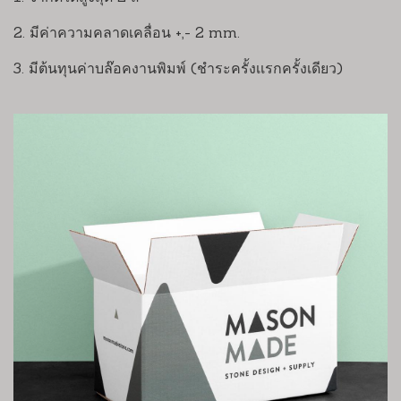
2. มีค่าความคลาดเคลื่อน +,- 2 mm.
3. มีต้นทุนค่าบล๊อคงานพิมพ์ (ชำระครั้งเเรกครั้งเดียว)