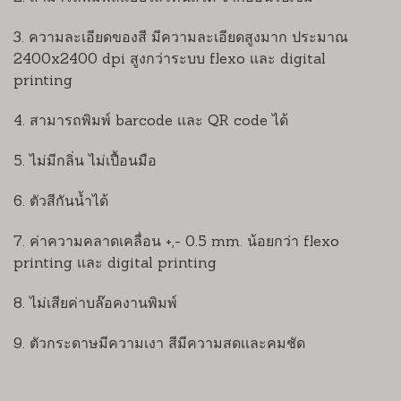
3. ความละเอียดของสี มีความละเอียดสูงมาก ประมาณ
2400x2400 dpi สูงกว่าระบบ flexo เเละ digital
printing
4. สามารถพิมพ์ barcode เเละ QR code ได้
5. ไม่มีกลิ่น ไม่เปื้อนมือ
6. ตัวสีกันน้ำได้
7. ค่าความคลาดเคลื่อน +,- 0.5 mm. น้อยกว่า flexo
printing เเละ digital printing
8. ไม่เสียค่าบล๊อคงานพิมพ์
9. ตัวกระดาษมีความเงา สีมีความสดเเละคมชัด