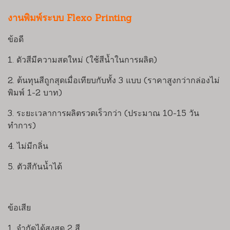
งานพิมพ์ระบบ Flexo Printing
ข้อดี
1. ดัวสีมีความสดใหม่ (ใช้สีน้ำในการผลิต)
2. ต้นทุนสีถูกสุดเมื่อเทียบกับทั้ง 3 แบบ (ราคาสูงกว่ากล่องไม่
พิมพ์ 1-2 บาท)
3. ระยะเวลาการผลิตรวดเร็วกว่า (ประมาณ 10-15 วัน
ทำการ)
4. ไม่มีกลิ่น
5. ตัวสีกันน้ำได้
ข้อเสีย
1. จำกัดได้สูงสุด 2 สี