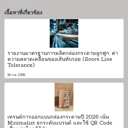
เนื้อหาที่เกี่ยวข้อง
รายงานมาตรฐานการผลิตกล่องกระดาษลูกฟูก: ค่า
ความคลาดเคลื่อนของเส้นทับรอย (Score Line
Tolerance)
18 ก.พ. 2569
เทรนด์การออกแบบกล่องกระดาษปี 2026 เน้น
Minimalist ยกระดับแบรนด์ และใช้ QR Code